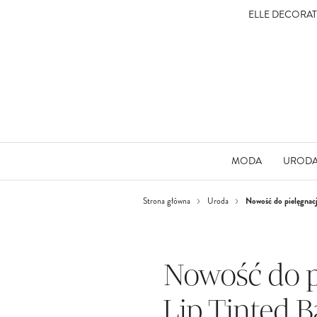
ELLE DECORA
MODA
UROD
Nowość do pielęgnacj
Strona główna
Uroda
Nowość do pi
Lip Tinted B