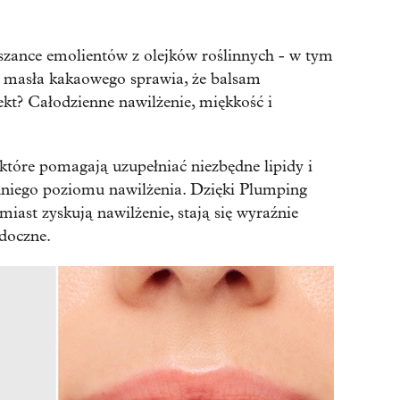
ance emolientów z olejków roślinnych - w tym
z masła kakaowego sprawia, że balsam
ekt? Całodzienne nawilżenie, miękkość i
tóre pomagają uzupełniać niezbędne lipidy i
niego poziomu nawilżenia. Dzięki Plumping
iast zyskują nawilżenie, stają się wyraźnie
idoczne.