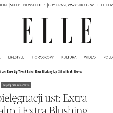
TION
SKLEP
NEWSLETTER
GDY GRASZ, WSZYSTKO GRA!
ELLE KL
A
LIFESTYLE
HOROSKOPY
KULTURA
WIDEO
POLE
i ust: Extra Lip Tinted Balm i Extra Blushing Lip Oil od Bobbi Brown
Współpraca reklamowa
elęgnacji ust: Extra
alm i Extra Blushing