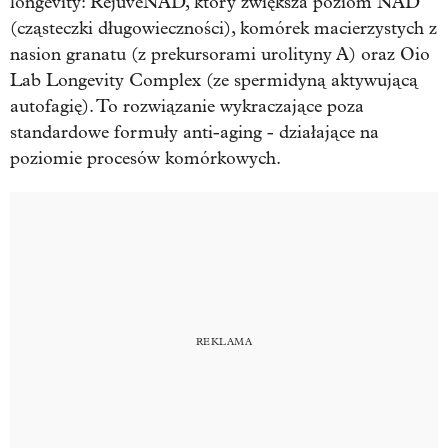
longevity: RejuveNAD, który zwiększa poziom NAD⁺
(cząsteczki długowieczności), komórek macierzystych z
nasion granatu (z prekursorami urolityny A) oraz Oio
Lab Longevity Complex (ze spermidyną aktywującą
autofagię). To rozwiązanie wykraczające poza
standardowe formuły anti-aging - działające na
poziomie procesów komórkowych.