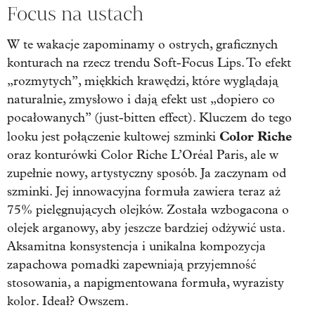
Focus na ustach
W te wakacje zapominamy o ostrych, graficznych
konturach na rzecz trendu Soft-Focus Lips. To efekt
„rozmytych”, miękkich krawędzi, które wyglądają
naturalnie, zmysłowo i dają efekt ust „dopiero co
pocałowanych” (just-bitten effect). Kluczem do tego
Color Riche
looku jest połączenie kultowej szminki
oraz konturówki Color Riche L’Oréal Paris, ale w
zupełnie nowy, artystyczny sposób. Ja zaczynam od
szminki. Jej innowacyjna formuła zawiera teraz aż
75% pielęgnujących olejków. Została wzbogacona o
olejek arganowy, aby jeszcze bardziej odżywić usta.
Aksamitna konsystencja i unikalna kompozycja
zapachowa pomadki zapewniają przyjemność
stosowania, a napigmentowana formuła, wyrazisty
kolor. Ideał? Owszem.