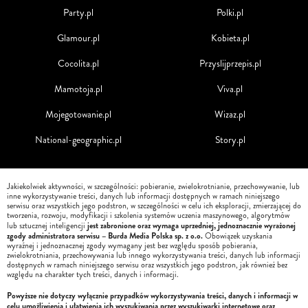
Party.pl
Polki.pl
Glamour.pl
Kobieta.pl
Cocolita.pl
Przyslijprzepis.pl
Mamotoja.pl
Viva.pl
Mojegotowanie.pl
Wizaz.pl
National-geographic.pl
Story.pl
Jakiekolwiek aktywności, w szczególności: pobieranie, zwielokrotnianie, przechowywanie, lub
inne wykorzystywanie treści, danych lub informacji dostępnych w ramach niniejszego
serwisu oraz wszystkich jego podstron, w szczególności w celu ich eksploracji, zmierzającej do
tworzenia, rozwoju, modyfikacji i szkolenia systemów uczenia maszynowego, algorytmów
jest zabronione oraz wymaga uprzedniej, jednoznacznie wyrażonej
lub sztucznej inteligencji
zgody administratora serwisu – Burda Media Polska sp. z o.o.
Obowiązek uzyskania
wyraźnej i jednoznacznej zgody wymagany jest bez względu sposób pobierania,
zwielokrotniania, przechowywania lub innego wykorzystywania treści, danych lub informacji
dostępnych w ramach niniejszego serwisu oraz wszystkich jego podstron, jak również bez
względu na charakter tych treści, danych i informacji.
Powyższe nie dotyczy wyłącznie przypadków wykorzystywania treści, danych i informacji w
celu umożliwienia i ułatwienia ich wyszukiwania przez wyszukiwarki internetowe oraz