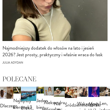
Najmodniejszy dodatek do włosów na lato i jesień
2026? Jest prosty, praktyczny i właśnie wraca do łask
JULIA ADYDAN
POLECANE
Najlepszy
Jeden
Aleksandra
Len,
Nie
Wakacyjny
Moda,
Śródziemnomorski
Dlaczego
kierunek?
bieg,
Błękit,
Mirosław:
jedwa