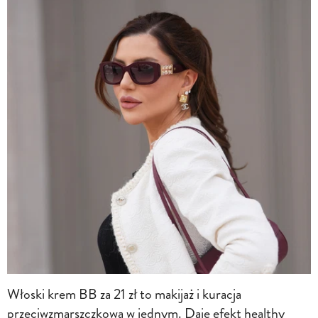
Włoski krem BB za 21 zł to makijaż i kuracja
przeciwzmarszczkowa w jednym. Daje efekt healthy