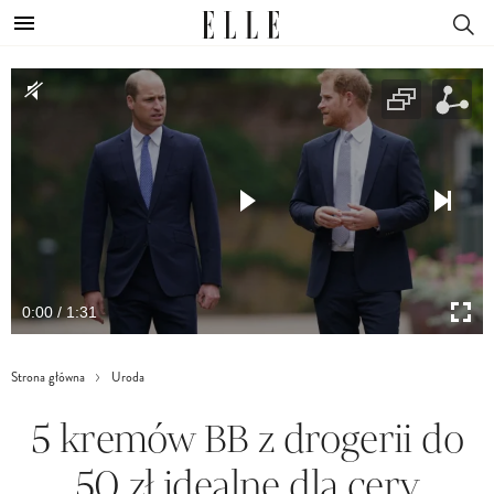
0:00 / 1:31
Strona główna
Uroda
5 kremów BB z drogerii do
50 zł idealne dla cery