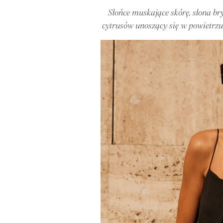
Słońce muskające skórę, słona b
cytrusów unoszący się w powietrzu