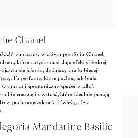
che Chanel
yjskich” zapachów w całym portfolio Chanel.
cedrem, które natychmiast dają efekt chłodnej
pojawia się jaśmin, dodający mu kobiecej
dyczy. To perfumy, które pachną jak biała
i w morzu i spontaniczny spacer wzdłuż
obie energię i czystość, które idealnie pasują
 zapach nonszalancki i świeży, ale z
m.
legoria Mandarine Basilic