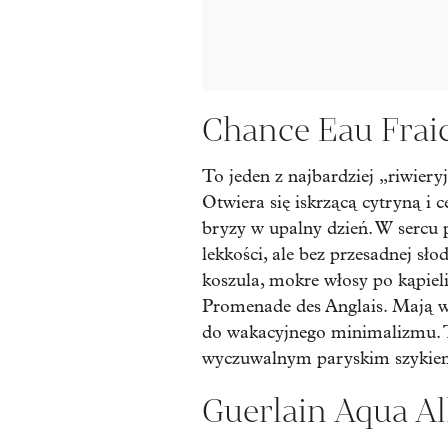
Chance Eau Frai
To jeden z najbardziej „riwier
Otwiera się iskrzącą cytryną i 
bryzy w upalny dzień. W sercu 
lekkości, ale bez przesadnej sło
koszula, mokre włosy po kąpiel
Promenade des Anglais. Mają w s
do wakacyjnego minimalizmu. To
wyczuwalnym paryskim szykie
Guerlain Aqua Al