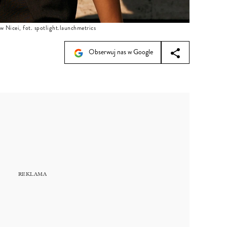
w Nicei, fot. spotlight.launchmetrics
Obserwuj nas w Google