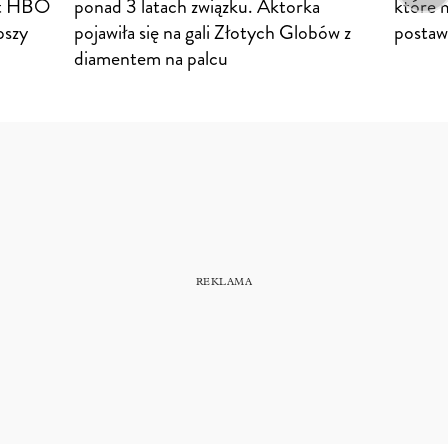
at HBO
ponad 3 latach związku. Aktorka
które 
pszy
pojawiła się na gali Złotych Globów z
postaw
diamentem na palcu