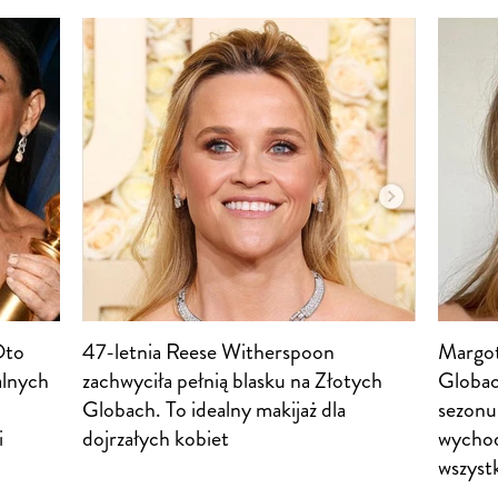
Oto
47-letnia Reese Witherspoon
Margot
alnych
zachwyciła pełnią blasku na Złotych
Globac
Globach. To idealny makijaż dla
sezonu.
i
dojrzałych kobiet
wychod
wszystk