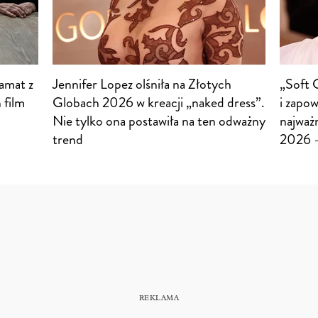
amat z
Jennifer Lopez olśniła na Złotych
„Soft 
 film
Globach 2026 w kreacji „naked dress”.
i zapow
Nie tylko ona postawiła na ten odważny
najważ
trend
2026 –