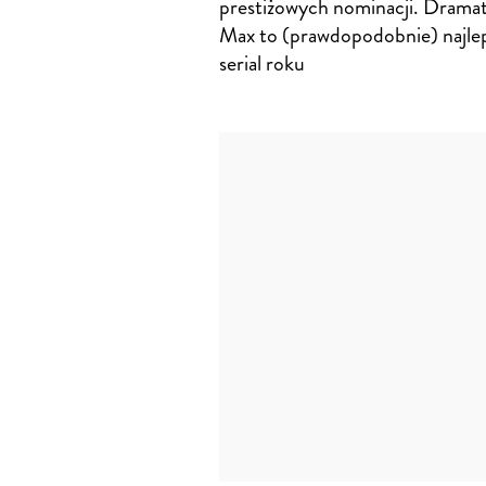
prestiżowych nominacji. Dram
Max to (prawdopodobnie) najle
serial roku