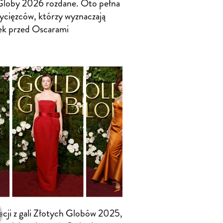
Globy 2026 rozdane. Oto pełna
wycięzców, którzy wyznaczają
ek przed Oscarami
acji z gali Złotych Globów 2025,