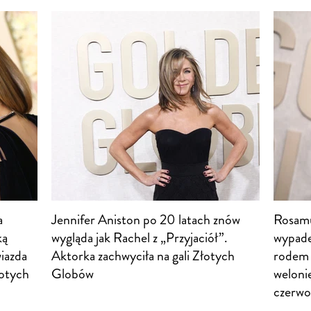
a
Jennifer Aniston po 20 latach znów
Rosamu
ką
wygląda jak Rachel z „Przyjaciół”.
wypade
iazda
Aktorka zachwyciła na gali Złotych
rodem 
łotych
Globów
weloni
czerw