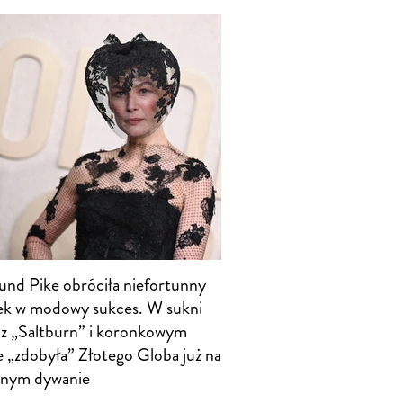
nd Pike obróciła niefortunny
k w modowy sukces. W sukni
z „Saltburn” i koronkowym
e „zdobyła” Złotego Globa już na
onym dywanie