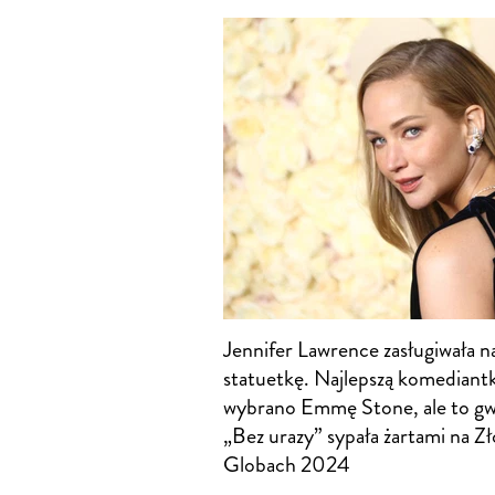
Jennifer Lawrence zasługiwała n
statuetkę. Najlepszą komediant
wybrano Emmę Stone, ale to gw
„Bez urazy” sypała żartami na Z
Globach 2024