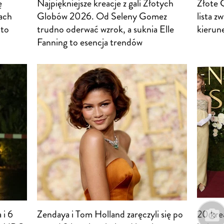
ę
Najpiękniejsze kreacje z gali Złotych
Złote 
ach
Globów 2026. Od Seleny Gomez
lista z
 to
trudno oderwać wzrok, a suknia Elle
kierun
Fanning to esencja trendów
 i 6
Zendaya i Tom Holland zaręczyli się po
20 kre