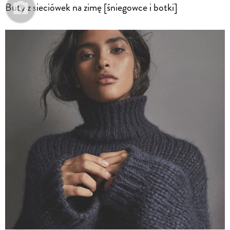
Buty z sieciówek na zimę [śniegowce i botki]