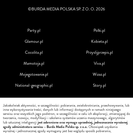
©BURDA MEDIA POLSKA SP. Z O. O. 2026
Party.pl
Polki.pl
Glamour.pl
Kobieta.pl
Cocolita.pl
Przyslijprzepis.pl
Mamotoja.pl
Viva.pl
Mojegotowanie.pl
Wizaz.pl
National-geographic.pl
Story.pl
Jakiekolwiek aktywności, w szczególności: pobieranie, zwielokrotnianie, przechowywanie, lub
inne wykorzystywanie treści, danych lub informacji dostępnych w ramach niniejszego
serwisu oraz wszystkich jego podstron, w szczególności w celu ich eksploracji, zmierzającej do
tworzenia, rozwoju, modyfikacji i szkolenia systemów uczenia maszynowego, algorytmów
jest zabronione oraz wymaga uprzedniej, jednoznacznie wyrażonej
lub sztucznej inteligencji
zgody administratora serwisu – Burda Media Polska sp. z o.o.
Obowiązek uzyskania
wyraźnej i jednoznacznej zgody wymagany jest bez względu sposób pobierania,