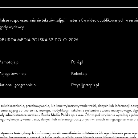
alsze rozpowszechnianie tekstów, zdjęć i materiałów wideo opublikowanych w serwis
zgody wydawcy.
©BURDA MEDIA POLSKA SP. Z O. O. 2026
amotoja.pl
Polki.pl
ojegotowanie.pl
Kobieta.pl
ational-geographic.pl
Przyslijprzepis.pl
, zwielokrotnianie, przechowywanie, lub inne wykorzystywanie treści, danych lub informacji dos
i, zmierzającej do tworzenia, rozwoju, modyfikacji i szkolenia systemów uczenia maszynowego, alg
dy administratora serwisu – Burda Media Polska sp. z o.o.
Obowiązek uzyskania wyraźnej i jedn
nego wykorzystywania treści, danych lub informacji dostępnych w ramach niniejszego serwisu ora
ywania treści, danych i informacji w celu umożliwienia i ułatwienia ich wyszukiwania przez wys
serwisy internetowe w ramach indeksowania wyników wyszukiwania wyszukiwarek internetowych