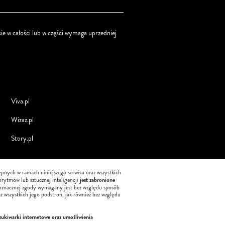
ie w całości lub w części wymaga uprzedniej
Viva.pl
Wizaz.pl
Story.pl
tępnych w ramach niniejszego serwisu oraz wszystkich
jest zabronione
orytmów lub sztucznej inteligencji
oznacznej zgody wymagany jest bez względu sposób
z wszystkich jego podstron, jak również bez względu
zukiwarki internetowe oraz umożliwienia