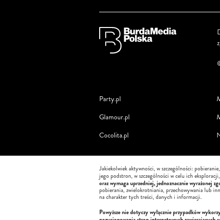
D
Party.pl
M
Glamour.pl
M
Cocolita.pl
N
Jakiekolwiek aktywności, w szczególności: pobieranie
jego podstron, w szczególności w celu ich eksploracj
oraz wymaga uprzedniej, jednoznacznie wyrażonej zgo
pobierania, zwielokrotniania, przechowywania lub in
na charakter tych treści, danych i informacji.
Powyższe nie dotyczy wyłącznie przypadków wykorzyst
pozycjonowania stron internetowych zawierających 