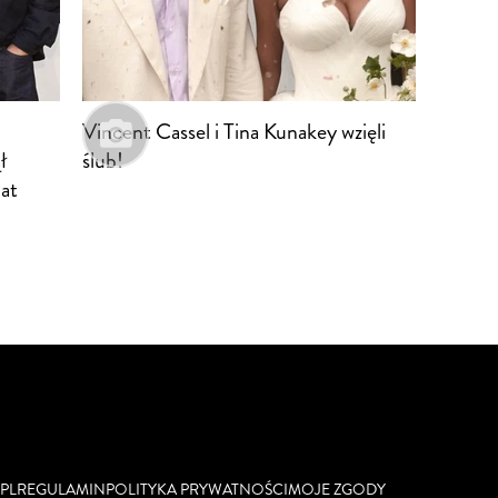
Vincent Cassel i Tina Kunakey wzięli
ł
ślub!
lat
PL
REGULAMIN
POLITYKA PRYWATNOŚCI
MOJE ZGODY