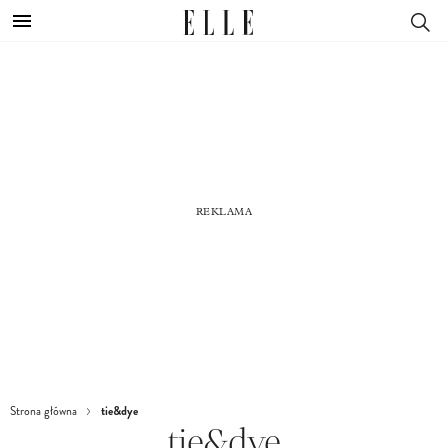
tie&dye
Strona główna
tie&dye