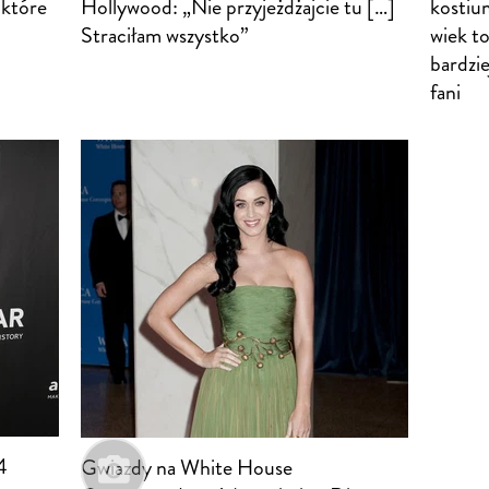
 które
Hollywood: „Nie przyjeżdżajcie tu […]
kostiu
Straciłam wszystko”
wiek to
bardzi
fani
4
Gwiazdy na White House