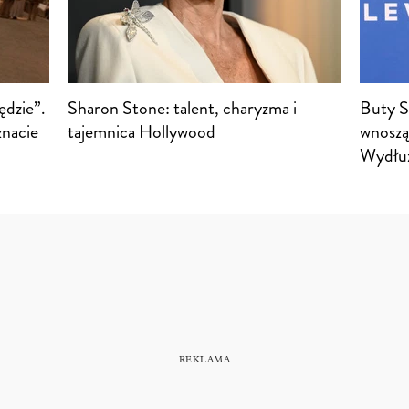
ędzie”.
Sharon Stone: talent, charyzma i
Buty S
znacie
tajemnica Hollywood
wnoszą 
Wydłuża