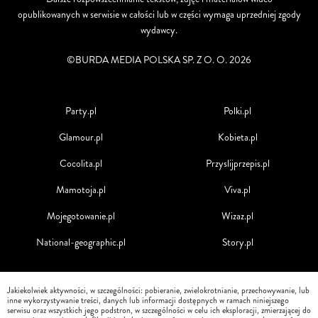
opublikowanych w serwisie w całości lub w części wymaga uprzedniej zgody
wydawcy.
©BURDA MEDIA POLSKA SP. Z O. O. 2026
Party.pl
Polki.pl
Glamour.pl
Kobieta.pl
Cocolita.pl
Przyslijprzepis.pl
Mamotoja.pl
Viva.pl
Mojegotowanie.pl
Wizaz.pl
National-geographic.pl
Story.pl
Jakiekolwiek aktywności, w szczególności: pobieranie, zwielokrotnianie, przechowywanie, lub
inne wykorzystywanie treści, danych lub informacji dostępnych w ramach niniejszego
serwisu oraz wszystkich jego podstron, w szczególności w celu ich eksploracji, zmierzającej do