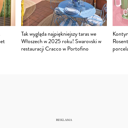
.
Tak wygląda najpiękniejszy taras we
Kontyn
iet
Włoszech w 2025 roku! Swarovski w
Rosent
restauracji Cracco w Portofino
porcela