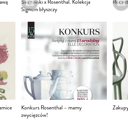
rawą
Swarovski x Rosenthal. Kolekcja
Rosenth
Signum błyszczy
ramice
Konkurs Rosenthal – mamy
Zakupy
zwycięzców!