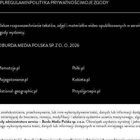
PL
REGULAMIN
POLITYKA PRYWATNOŚCI
MOJE ZGODY
alsze rozpowszechnianie tekstów, zdjęć i materiałów wideo opublikowanych w serwis
zgody wydawcy.
©BURDA MEDIA POLSKA SP. Z O. O. 2026
amotoja.pl
Polki.pl
ojegotowanie.pl
Kobieta.pl
ational-geographic.pl
Przyslijprzepis.pl
, zwielokrotnianie, przechowywanie, lub inne wykorzystywanie treści, danych lub informacji dos
i, zmierzającej do tworzenia, rozwoju, modyfikacji i szkolenia systemów uczenia maszynowego, alg
dy administratora serwisu – Burda Media Polska sp. z o.o.
Obowiązek uzyskania wyraźnej i jedn
nego wykorzystywania treści, danych lub informacji dostępnych w ramach niniejszego serwisu ora
ywania treści, danych i informacji w celu umożliwienia i ułatwienia ich wyszukiwania przez wys