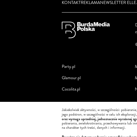
KONTAKT
REKLAMA
NEWSLETTER ELLE.
D
Party.pl
M
Glamour.pl
M
Cocolita.pl
N
Jakiekolwiek aktywności, w szczególności: pobieranie
jego podstron, w szczególności w celu ich eksploracj
oraz wymaga uprzedniej, jednoznacznie wyrażonej zgo
pobierania, zwielokrotniania, przechowywania lub in
na charakter tych treści, danych i informacji.
Powyższe nie dotyczy wyłącznie przypadków wykorzyst