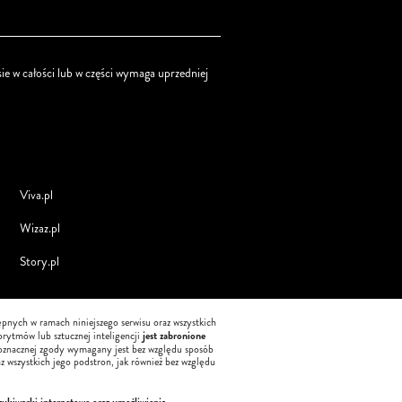
ie w całości lub w części wymaga uprzedniej
Viva.pl
Wizaz.pl
Story.pl
tępnych w ramach niniejszego serwisu oraz wszystkich
jest zabronione
orytmów lub sztucznej inteligencji
oznacznej zgody wymagany jest bez względu sposób
z wszystkich jego podstron, jak również bez względu
zukiwarki internetowe oraz umożliwienia