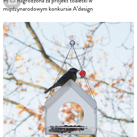
Polka nagrodzona za projekt toaletki w
międzynarodowym konkursie A’design