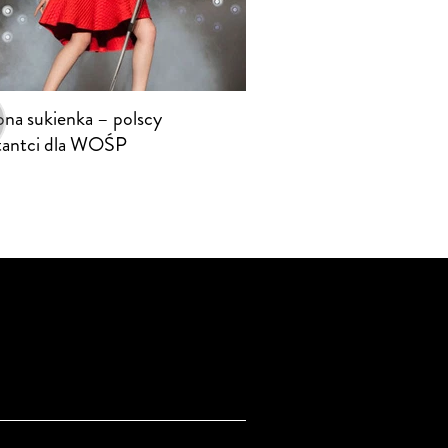
na sukienka – polscy
tantci dla WOŚP