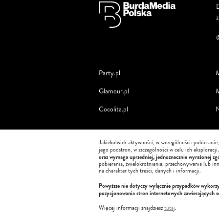
D
Party.pl
M
Glamour.pl
M
Cocolita.pl
N
Jakiekolwiek aktywności, w szczególności: pobieranie
jego podstron, w szczególności w celu ich eksploracj
oraz wymaga uprzedniej, jednoznacznie wyrażonej zgo
pobierania, zwielokrotniania, przechowywania lub in
na charakter tych treści, danych i informacji.
Powyższe nie dotyczy wyłącznie przypadków wykorzyst
pozycjonowania stron internetowych zawierających 
Więcej informacji znajdziesz
tutaj
.