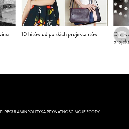
-zima
10 hitów od polskich projektantów
Czerwo
projek
PL
REGULAMIN
POLITYKA PRYWATNOŚCI
MOJE ZGODY