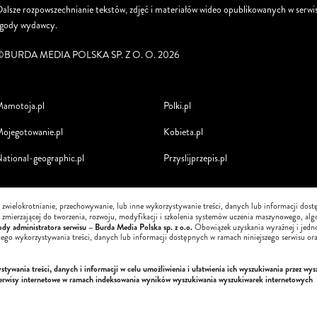
alsze rozpowszechnianie tekstów, zdjęć i materiałów wideo opublikowanych w serwis
zgody wydawcy.
©BURDA MEDIA POLSKA SP. Z O. O. 2026
amotoja.pl
Polki.pl
ojegotowanie.pl
Kobieta.pl
ational-geographic.pl
Przyslijprzepis.pl
, zwielokrotnianie, przechowywanie, lub inne wykorzystywanie treści, danych lub informacji dos
i, zmierzającej do tworzenia, rozwoju, modyfikacji i szkolenia systemów uczenia maszynowego, alg
dy administratora serwisu – Burda Media Polska sp. z o.o.
Obowiązek uzyskania wyraźnej i jedn
nego wykorzystywania treści, danych lub informacji dostępnych w ramach niniejszego serwisu ora
ywania treści, danych i informacji w celu umożliwienia i ułatwienia ich wyszukiwania przez wys
serwisy internetowe w ramach indeksowania wyników wyszukiwania wyszukiwarek internetowych