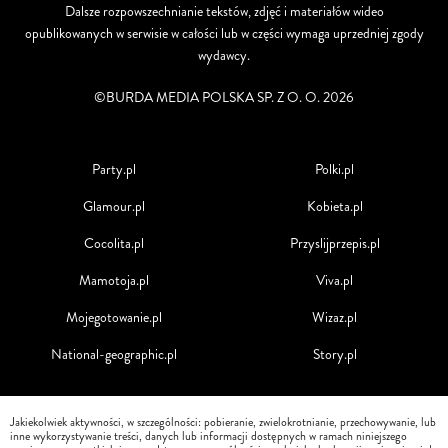
Dalsze rozpowszechnianie tekstów, zdjęć i materiałów wideo
opublikowanych w serwisie w całości lub w części wymaga uprzedniej zgody
wydawcy.
©BURDA MEDIA POLSKA SP. Z O. O. 2026
Party.pl
Polki.pl
Glamour.pl
Kobieta.pl
Cocolita.pl
Przyslijprzepis.pl
Mamotoja.pl
Viva.pl
Mojegotowanie.pl
Wizaz.pl
National-geographic.pl
Story.pl
Jakiekolwiek aktywności, w szczególności: pobieranie, zwielokrotnianie, przechowywanie, lub
inne wykorzystywanie treści, danych lub informacji dostępnych w ramach niniejszego