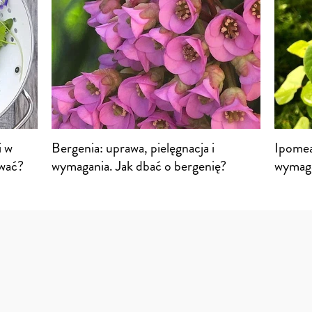
i w
Bergenia: uprawa, pielęgnacja i
Ipomea 
ować?
wymagania. Jak dbać o bergenię?
wymaga