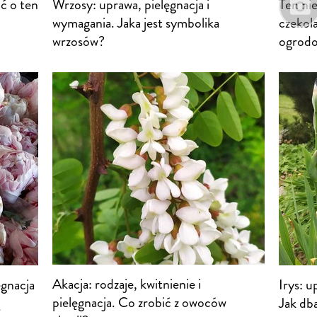
ć o ten
Wrzosy: uprawa, pielęgnacja i
Ten ni
wymagania. Jaka jest symbolika
czekola
wrzosów?
ogrodo
Akacja: rodzaje, kwitnienie i
ęgnacja
Irys: u
pielęgnacja. Co zrobić z owoców
Jak dba