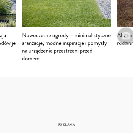
ają
Nowoczesne ogrody – minimalistyczne
Altana
odów je
aranżacje, modne inspiracje i pomysły
rodzinn
na urządzenie przestrzeni przed
domem