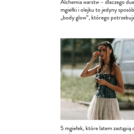
Alchemia warstw – dlaczego du
mgiełki i olejku to jedyny sposó
„body glow”, którego potrzebuj
5 mgiełek, które latem zastąpią c