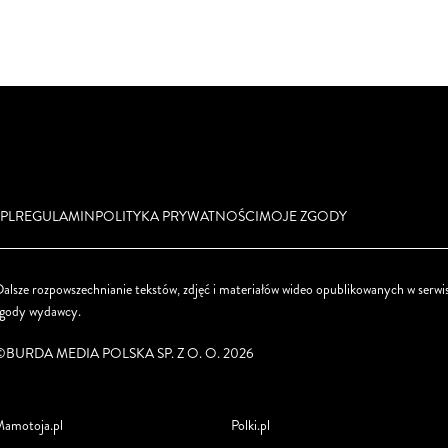
PL
REGULAMIN
POLITYKA PRYWATNOŚCI
MOJE ZGODY
alsze rozpowszechnianie tekstów, zdjęć i materiałów wideo opublikowanych w serwis
zgody wydawcy.
©BURDA MEDIA POLSKA SP. Z O. O. 2026
amotoja.pl
Polki.pl