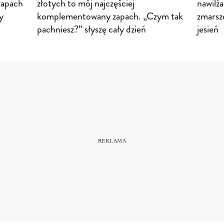
zapach
złotych to mój najczęściej
nawilża
y
komplementowany zapach. „Czym tak
zmarszc
pachniesz?” słyszę cały dzień
jesień