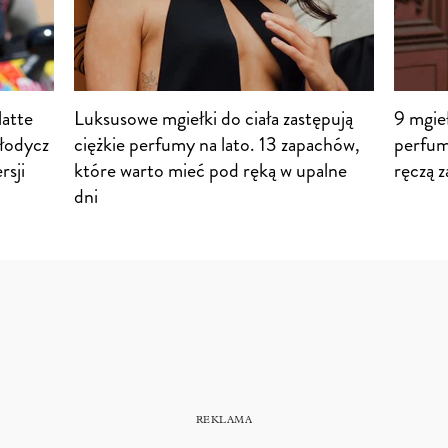
latte
Luksusowe mgiełki do ciała zastępują
9 mgie
łodycz
ciężkie perfumy na lato. 13 zapachów,
perfum
rsji
które warto mieć pod ręką w upalne
ręczą z
dni