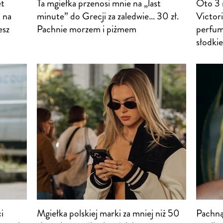
et
Ta mgiełka przenosi mnie na „last
Oto 3 n
b na
minute” do Grecji za zaledwie… 30 zł.
Victori
esz
Pachnie morzem i piżmem
perfumy
słodkie
i
Mgiełka polskiej marki za mniej niż 50
Pachną