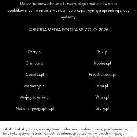
Dalsze rozpowszechnianie tekstów, zdjęć i materiałów wideo
opublikowanych w serwisie w całości lub w części wymaga uprzedniej zgody
wydawcy.
©BURDA MEDIA POLSKA SP. Z O. O. 2026
Party.pl
Polki.pl
Glamour.pl
Kobieta.pl
Cocolita.pl
Przyslijprzepis.pl
Mamotoja.pl
Viva.pl
Mojegotowanie.pl
Wizaz.pl
National-geographic.pl
Story.pl
Jakiekolwiek aktywności, w szczególności: pobieranie, zwielokrotnianie, przechowywanie, lub
inne wykorzystywanie treści, danych lub informacji dostępnych w ramach niniejszego