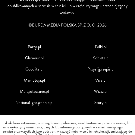
opublikowanych w serwisie w całości lub w części wymaga uprzedniej zgody
wydawcy.
©BURDA MEDIA POLSKA SP. Z O. O. 2026
Party.pl
Polki.pl
Glamour.pl
Kobieta.pl
Cocolita.pl
Przyslijprzepis.pl
Mamotoja.pl
Viva.pl
Mojegotowanie.pl
Wizaz.pl
National-geographic.pl
Story.pl
Jakiekolwiek aktywności, w szczególności: pobieranie, zwielokrotnianie, przechowywanie, lub
inne wykorzystywanie treści, danych lub informacji dostępnych w ramach niniejszego
serwisu oraz wszystkich jego podstron, w szczególności w celu ich eksploracji, zmierzającej do