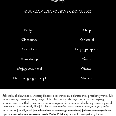
wydawcy.
©BURDA MEDIA POLSKA SP. Z O. O. 2026
Party.pl
Polki.pl
Glamour.pl
Kobieta.pl
Cocolita.pl
Przyslijprzepis.pl
Mamotoja.pl
Viva.pl
Mojegotowanie.pl
Wizaz.pl
National-geographic.pl
Story.pl
Jakiekolwiek aktywności, w szczególności: pobieranie, zwielokrotnianie, przechowywanie, lub
inne wykorzystywanie treści, danych lub informacji dostępnych w ramach niniejszego
serwisu oraz wszystkich jego podstron, w szczególności w celu ich eksploracji, zmierzającej do
tworzenia, rozwoju, modyfikacji i szkolenia systemów uczenia maszynowego, algorytmów
jest zabronione oraz wymaga uprzedniej, jednoznacznie wyrażonej
lub sztucznej inteligencji
zgody administratora serwisu – Burda Media Polska sp. z o.o.
Obowiązek uzyskania