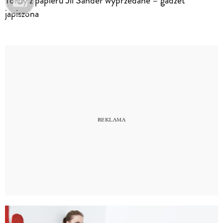
Torby z papieru Jil Sander wyprzedane – gadżet
japiszona