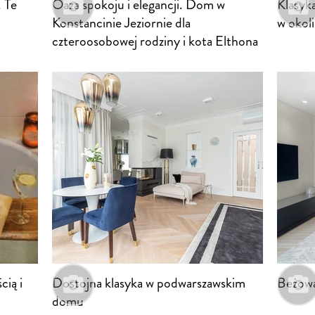
 Te
Oaza spokoju i elegancji. Dom w
Klasyk
Konstancinie Jeziornie dla
w okol
czteroosobowej rodziny i kota Elthona
Dostojna klasyka w podwarszawskim
Beżowa
cią i
domu