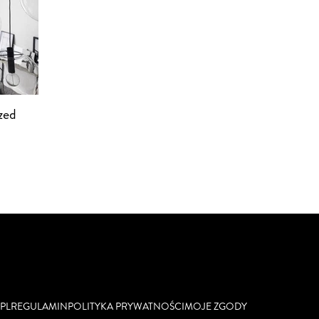
zed
PL
REGULAMIN
POLITYKA PRYWATNOŚCI
MOJE ZGODY