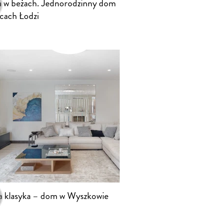
a w beżach. Jednorodzinny dom
icach Łodzi
 klasyka – dom w Wyszkowie