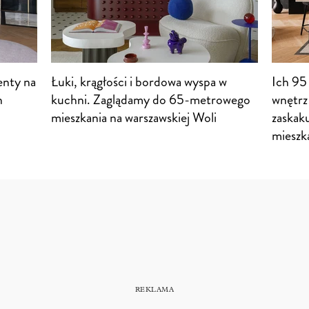
enty na
Łuki, krągłości i bordowa wyspa w
Ich 95
n
kuchni. Zaglądamy do 65-metrowego
wnętrz
mieszkania na warszawskiej Woli
zaskak
mieszk