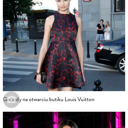
Gwiazdy na otwarciu butiku Louis Vuitton