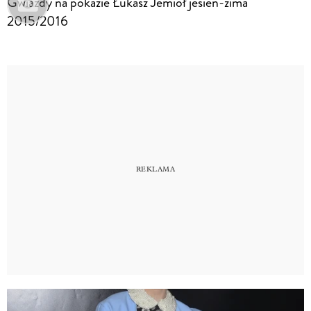
Gwiazdy na pokazie Łukasz Jemioł jesień-zima
2015/2016