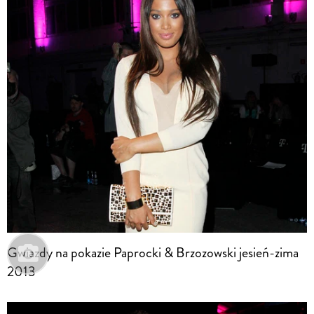
Gwiazdy na pokazie Paprocki & Brzozowski jesień-zima
2013