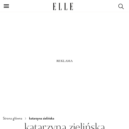
katarzyna zielińska
Strona główna
katarzyna zielińska