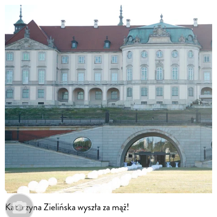
Katarzyna Zielińska wyszła za mąż!