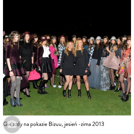
Gwiazdy na pokazie Bizuu, jesień -zima 2013