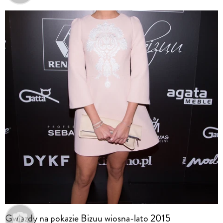
Gwiazdy na pokazie Bizuu wiosna-lato 2015