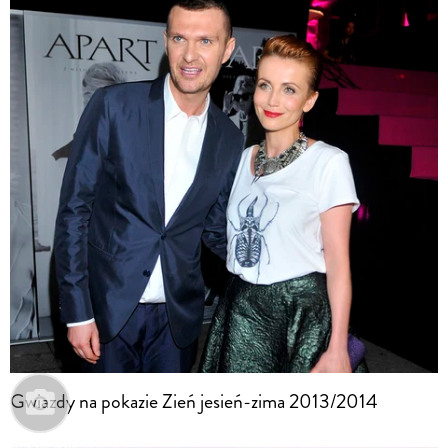
Gwiazdy na pokazie Zień jesień-zima 2013/2014