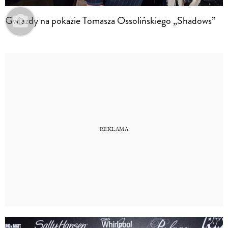
Gwiazdy na pokazie Tomasza Ossolińskiego „Shadows”