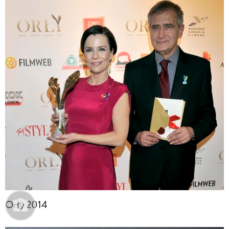
Orły 2014