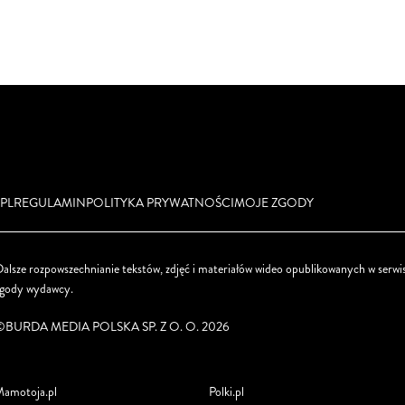
PL
REGULAMIN
POLITYKA PRYWATNOŚCI
MOJE ZGODY
alsze rozpowszechnianie tekstów, zdjęć i materiałów wideo opublikowanych w serwis
zgody wydawcy.
©BURDA MEDIA POLSKA SP. Z O. O. 2026
amotoja.pl
Polki.pl