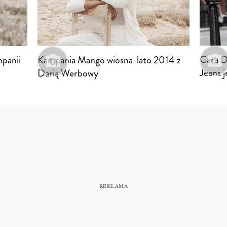
Cara D
panii
Kampania Mango wiosna-lato 2014 z
Jeans 
Darią Werbowy