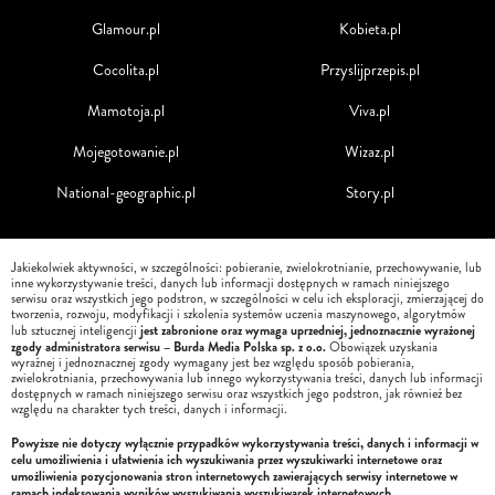
Glamour.pl
Kobieta.pl
Cocolita.pl
Przyslijprzepis.pl
Mamotoja.pl
Viva.pl
Mojegotowanie.pl
Wizaz.pl
National-geographic.pl
Story.pl
Jakiekolwiek aktywności, w szczególności: pobieranie, zwielokrotnianie, przechowywanie, lub
inne wykorzystywanie treści, danych lub informacji dostępnych w ramach niniejszego
serwisu oraz wszystkich jego podstron, w szczególności w celu ich eksploracji, zmierzającej do
tworzenia, rozwoju, modyfikacji i szkolenia systemów uczenia maszynowego, algorytmów
jest zabronione oraz wymaga uprzedniej, jednoznacznie wyrażonej
lub sztucznej inteligencji
zgody administratora serwisu – Burda Media Polska sp. z o.o.
Obowiązek uzyskania
wyraźnej i jednoznacznej zgody wymagany jest bez względu sposób pobierania,
zwielokrotniania, przechowywania lub innego wykorzystywania treści, danych lub informacji
dostępnych w ramach niniejszego serwisu oraz wszystkich jego podstron, jak również bez
względu na charakter tych treści, danych i informacji.
Powyższe nie dotyczy wyłącznie przypadków wykorzystywania treści, danych i informacji w
celu umożliwienia i ułatwienia ich wyszukiwania przez wyszukiwarki internetowe oraz
umożliwienia pozycjonowania stron internetowych zawierających serwisy internetowe w
ramach indeksowania wyników wyszukiwania wyszukiwarek internetowych