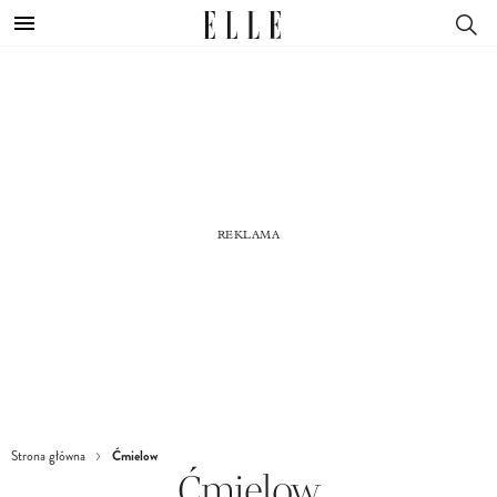
Ćmielow
Strona główna
Ćmielow