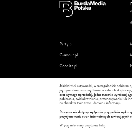
D
Party.pl
M
Glamour.pl
M
Cocolita.pl
N
Jakiekolwiek aktywności, w szczególności: pobieranie
jego podstron, w szczególności w celu ich eksploracj
oraz wymaga uprzedniej, jednoznacznie wyrażonej zgo
pobierania, zwielokrotniania, przechowywania lub in
na charakter tych treści, danych i informacji.
Powyższe nie dotyczy wyłącznie przypadków wykorzyst
pozycjonowania stron internetowych zawierających 
Więcej informacji znajdziesz
tutaj
.