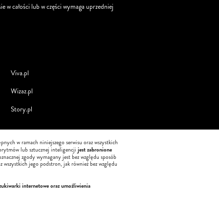
ie w całości lub w części wymaga uprzedniej
Viva.pl
Wizaz.pl
Story.pl
tępnych w ramach niniejszego serwisu oraz wszystkich
jest zabronione
orytmów lub sztucznej inteligencji
oznacznej zgody wymagany jest bez względu sposób
z wszystkich jego podstron, jak również bez względu
zukiwarki internetowe oraz umożliwienia