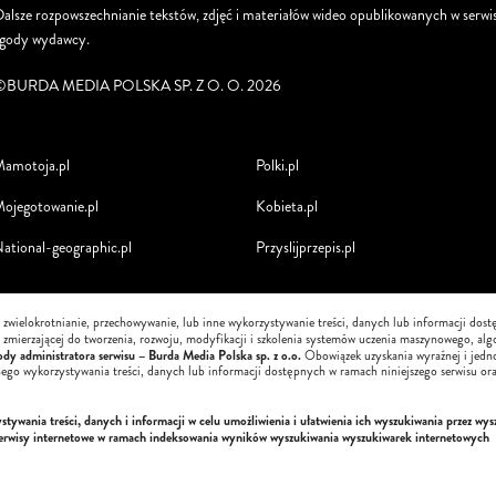
alsze rozpowszechnianie tekstów, zdjęć i materiałów wideo opublikowanych w serwis
zgody wydawcy.
©BURDA MEDIA POLSKA SP. Z O. O. 2026
amotoja.pl
Polki.pl
ojegotowanie.pl
Kobieta.pl
ational-geographic.pl
Przyslijprzepis.pl
, zwielokrotnianie, przechowywanie, lub inne wykorzystywanie treści, danych lub informacji dos
i, zmierzającej do tworzenia, rozwoju, modyfikacji i szkolenia systemów uczenia maszynowego, alg
dy administratora serwisu – Burda Media Polska sp. z o.o.
Obowiązek uzyskania wyraźnej i jedn
nego wykorzystywania treści, danych lub informacji dostępnych w ramach niniejszego serwisu ora
ywania treści, danych i informacji w celu umożliwienia i ułatwienia ich wyszukiwania przez wys
serwisy internetowe w ramach indeksowania wyników wyszukiwania wyszukiwarek internetowych