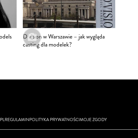
odels
D’vision w Warszawie – jak wygląda
casting dla modelek?
PL
REGULAMIN
POLITYKA PRYWATNOŚCI
MOJE ZGODY