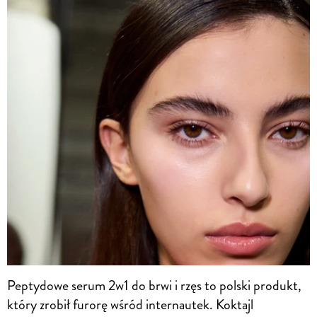
Peptydowe serum 2w1 do brwi i rzęs to polski produkt,
który zrobił furorę wśród internautek. Koktajl