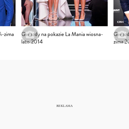
eń-zima
Gwiazdy na pokazie La Mania wiosna-
Gwiazd
lato 2014
zima 2