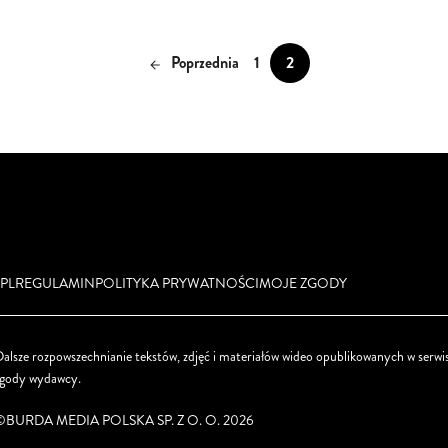
Poprzednia
1
2
PL
REGULAMIN
POLITYKA PRYWATNOŚCI
MOJE ZGODY
alsze rozpowszechnianie tekstów, zdjęć i materiałów wideo opublikowanych w serwis
zgody wydawcy.
©BURDA MEDIA POLSKA SP. Z O. O. 2026