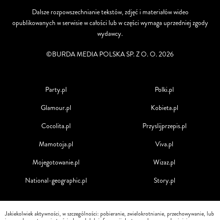
Dalsze rozpowszechnianie tekstów, zdjęć i materiałów wideo
opublikowanych w serwisie w całości lub w części wymaga uprzedniej zgody
wydawcy.
©BURDA MEDIA POLSKA SP. Z O. O. 2026
Party.pl
Polki.pl
Glamour.pl
Kobieta.pl
Cocolita.pl
Przyslijprzepis.pl
Mamotoja.pl
Viva.pl
Mojegotowanie.pl
Wizaz.pl
National-geographic.pl
Story.pl
Jakiekolwiek aktywności, w szczególności: pobieranie, zwielokrotnianie, przechowywanie, lub