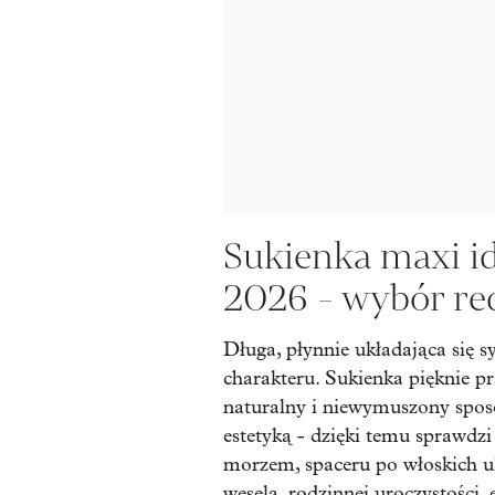
Sukienka maxi id
2026 - wybór re
Długa, płynnie układająca się s
charakteru. Sukienka pięknie pr
naturalny i niewymuszony spos
estetyką - dzięki temu sprawdz
morzem, spaceru po włoskich uli
wesela, rodzinnej uroczystości,