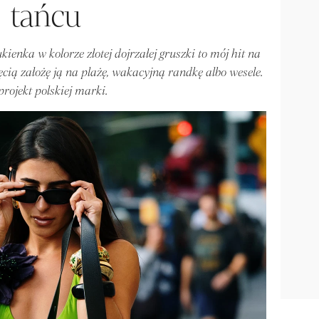
tańcu
kienka w kolorze złotej dojrzałej gruszki to mój hit na
cią założę ją na plażę, wakacyjną randkę albo wesele.
projekt polskiej marki.