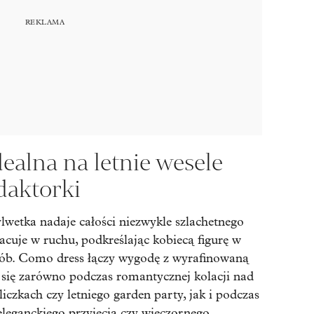
ealna na letnie wesele
daktorki
ylwetka nadaje całości niezwykle szlachetnego
acuje w ruchu, podkreślając kobiecą figurę w
ób. Como dress łączy wygodę z wyrafinowaną
i się zarówno podczas romantycznej kolacji nad
czkach czy letniego garden party, jak i podczas
 eleganckiego przyjęcia czy wieczornego