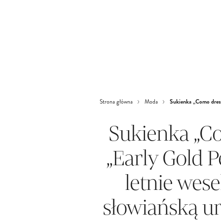
Sukienka „Como dress”
Strona główna
Moda
Sukienka „Co
„Early Gold 
letnie wes
słowiańską ur