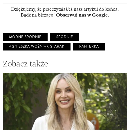
Dziękujemy, że przeczytałaś/eś nasz artykuł do końca.
Bądź na bieżąco!
Obserwuj nas w Google
.
MODNE SPODNIE
SPODNIE
AGNIESZKA WOŹNIAK-STARAK
PANTERKA
Zobacz także