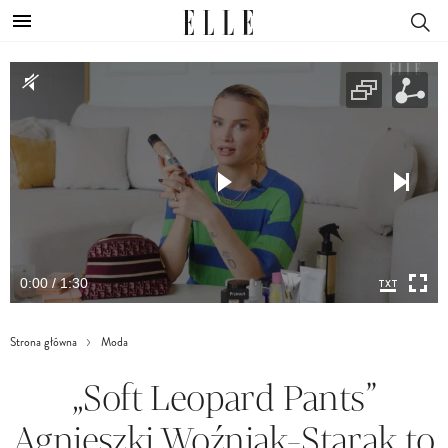
0:00 / 1:30
Strona główna
Moda
„Soft Leopard Pants”
Agnieszki Woźniak-Starak to