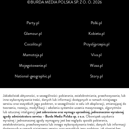
©BURDA MEDIA POLSKA SP. Z O. O. 2026
Party.pl
Polki.pl
Glamour.pl
Kobieta.pl
Cocolita.pl
Przyslijprzepis.pl
Mamotoja.pl
Viva.pl
Mojegotowanie.pl
Wizaz.pl
National-geographic.pl
Story.pl
Jakiekolwiek aktywności, w szczególności: pobieranie, zwielokrotnianie, przechowywanie, lub
inne wykorzystywanie treści, danych lub informacji dostępnych w ramach niniejszego
serwisu oraz wszystkich jego podstron, w szczególności w celu ich eksploracji, zmierzającej do
tworzenia, rozwoju, modyfikacji i szkolenia systemów uczenia maszynowego, algorytmów
jest zabronione oraz wymaga uprzedniej, jednoznacznie wyrażonej
lub sztucznej inteligencji
zgody administratora serwisu – Burda Media Polska sp. z o.o.
Obowiązek uzyskania
wyraźnej i jednoznacznej zgody wymagany jest bez względu sposób pobierania,
zwielokrotniania, przechowywania lub innego wykorzystywania treści, danych lub informacji
dostępnych w ramach niniejszego serwisu oraz wszystkich jego podstron, jak również bez