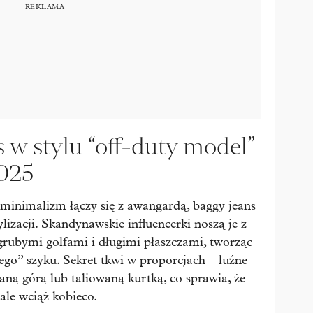
 w stylu “off-duty model”
2025
minimalizm łączy się z awangardą, baggy jeans
lizacji. Skandynawskie influencerki noszą je z
rubymi golfami i długimi płaszczami, tworząc
go” szyku. Sekret tkwi w proporcjach – luźne
ną górą lub taliowaną kurtką, co sprawia, że
ale wciąż kobieco.