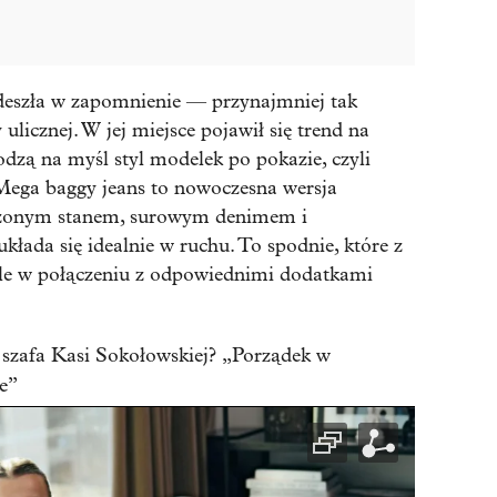
eszła w zapomnienie — przynajmniej tak
 ulicznej. W jej miejsce pojawił się trend na
odzą na myśl styl modelek po pokazie, czyli
 Mega baggy jeans to nowoczesna wersja
niżonym stanem, surowym denimem i
łada się idealnie w ruchu. To spodnie, które z
ale w połączeniu z odpowiednimi dodatkami
a szafa Kasi Sokołowskiej? „Porządek w
e”