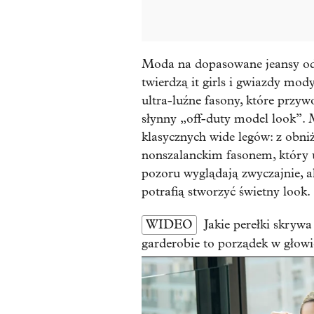
Moda na dopasowane jeansy od
twierdzą it girls i gwiazdy mody
ultra-luźne fasony, które przyw
słynny „off-duty model look”.
klasycznych wide legów: z ob
nonszalanckim fasonem, który uk
pozoru wyglądają zwyczajnie, 
potrafią stworzyć świetny look.
WIDEO
Jakie perełki skryw
garderobie to porządek w głowi