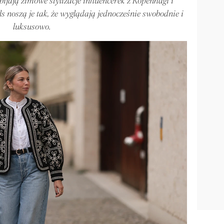
bijają zimowe stylizacje influencerek z Kopenhagi i
s noszą je tak, że wyglądają jednocześnie swobodnie i
luksusowo.