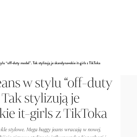
lu “off-duty model”. Tak stylizują je skandynawskie it-girls z TikToka
ans w stylu “off-duty
Tak stylizują je
e it-girls z TikToka
ykle stylowe. Mega baggy jeans wracają w nowej,