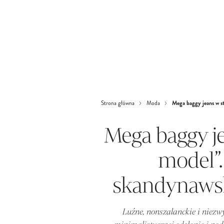
Mega baggy jeans w sty
Strona główna
Moda
Mega baggy je
model”. 
skandynawski
Luźne, nonszalanckie i niezw