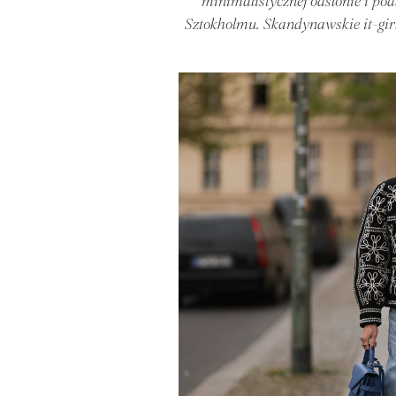
minimalistycznej odsłonie i pod
Sztokholmu. Skandynawskie it-girl