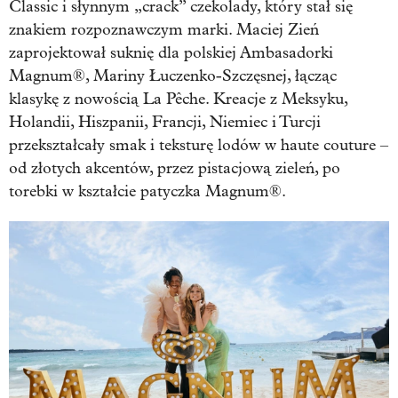
Classic i słynnym „crack” czekolady, który stał się
znakiem rozpoznawczym marki. Maciej Zień
zaprojektował suknię dla polskiej Ambasadorki
Magnum®, Mariny Łuczenko-Szczęsnej, łącząc
klasykę z nowością La Pêche. Kreacje z Meksyku,
Holandii, Hiszpanii, Francji, Niemiec i Turcji
przekształcały smak i teksturę lodów w haute couture –
od złotych akcentów, przez pistacjową zieleń, po
torebki w kształcie patyczka Magnum®.