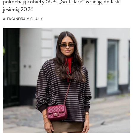
pokochają kobiety 50+. „Soft flare” wracają do łask
jesienią 2026
ALEKSANDRA MICHALIK