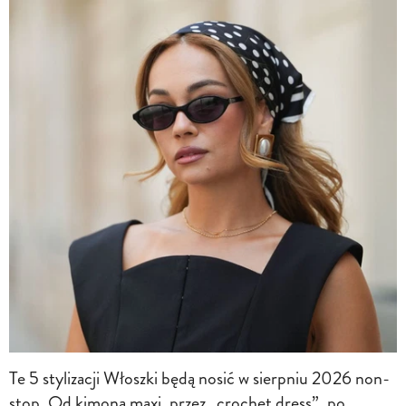
Te 5 stylizacji Włoszki będą nosić w sierpniu 2026 non-
stop. Od kimona maxi, przez „crochet dress”, po