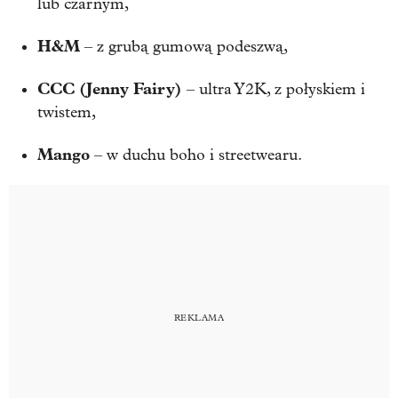
lub czarnym,
H&M
– z grubą gumową podeszwą,
CCC (Jenny Fairy)
– ultra Y2K, z połyskiem i
twistem,
Mango
– w duchu boho i streetwearu.