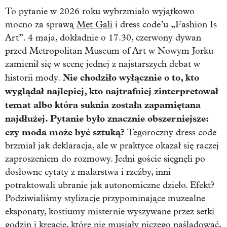
To pytanie w 2026 roku wybrzmiało wyjątkowo
mocno za sprawą
Met Gali
i dress code’u „Fashion Is
Art”. 4 maja, dokładnie o 17.30, czerwony dywan
przed Metropolitan Museum of Art w Nowym Jorku
zamienił się w scenę jednej z najstarszych debat w
Nie chodziło wyłącznie o to, kto
historii mody.
wyglądał najlepiej, kto najtrafniej zinterpretował
temat albo która suknia została zapamiętana
najdłużej. Pytanie było znacznie obszerniejsze:
czy moda może być sztuką?
Tegoroczny dress code
brzmiał jak deklaracja, ale w praktyce okazał się raczej
zaproszeniem do rozmowy. Jedni goście sięgnęli po
dosłowne cytaty z malarstwa i rzeźby, inni
potraktowali ubranie jak autonomiczne dzieło. Efekt?
Podziwialiśmy stylizacje przypominające muzealne
eksponaty, kostiumy misternie wyszywane przez setki
godzin i kreacje, które nie musiały niczego naśladować,