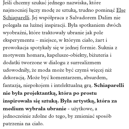
Jeśli chcemy szukać jednego nazwiska, które
najmocniej łączy modę ze sztuką, trudno pominąć
Elsę
Schiaparelli
. Jej współpraca z Salvadorem Dalim nie
polegała na luźnej inspiracji. Była spotkaniem dwóch
wyobraźni, które traktowały ubranie jak pole
eksperymentu – miejsce, w którym ciało, żart i
prowokacja spotykały się w jednej formie. Suknia z
motywem homara, kapelusze-obiekty, biżuteria i
dodatki tworzone w dialogu z surrealizmem
udowodniły, że moda może być czymś więcej niż
dekoracją. Może być komentarzem, absurdem,
Schiaparelli
fantazją, niepokojem i intelektualną grą.
nie była projektantką, która po prostu
inspirowała się sztuką. Była artystką, która za
medium wybrała ubranie
- użytkowe, a
jednocześnie zdolne do tego, by zmieniać sposób
patrzenia na ciało.