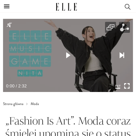
0:00 / 2:32
Strona główna
Moda
„Fashion Is Art”. Moda coraz
śmielej upomina się o status