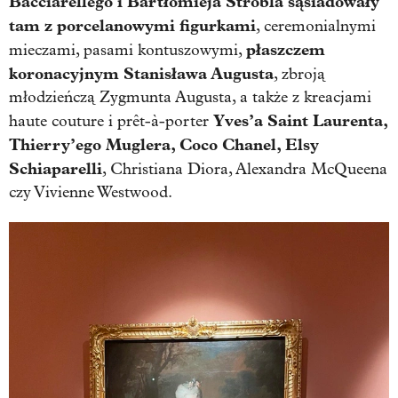
Bacciarellego i Bartłomieja Strobla sąsiadowały
tam z porcelanowymi figurkami
, ceremonialnymi
płaszczem
mieczami, pasami kontuszowymi,
koronacyjnym Stanisława Augusta
, zbroją
młodzieńczą Zygmunta Augusta, a także z kreacjami
Yves’a Saint Laurenta,
haute couture i prêt-à-porter
Thierry’ego Muglera, Coco Chanel, Elsy
Schiaparelli
, Christiana Diora, Alexandra McQueena
czy Vivienne Westwood.