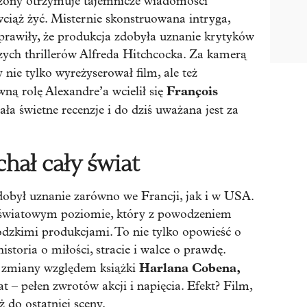
i żony otrzymuje tajemnicze wiadomości
ciąż żyć. Misternie skonstruowana intryga,
sprawiły, że produkcja zdobyła uznanie krytyków
ych thrillerów Alfreda Hitchcocka. Za kamerą
y nie tylko wyreżyserował film, ale też
François
ną rolę Alexandre’a wcielił się
ała świetne recenzje i do dziś uważana jest za
chał cały świat
obył uznanie zarówno we Francji, jak i w USA.
 na światowym poziomie, który z powodzeniem
zkimi produkcjami. To nie tylko opowieść o
historia o miłości, stracie i walce o prawdę.
Harlana Cobena,
 zmiany względem książki
t – pełen zwrotów akcji i napięcia. Efekt? Film,
ż do ostatniej sceny.