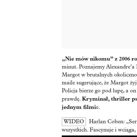
„Nie mów nikomu” z 2006 r
minut. Poznajemy Alexandre’a Be
Margot w brutalnych okoliczno
maile sugerujące, że Margot żyj
Policja bierze go pod lupę, a 
Kryminał, thriller p
prawdę.
jednym filmi
e.
WIDEO
Harlan Coben: „Seria
wszystkich. Fascynuje i wciąga