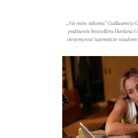
„Nie mów nikomu” Guillaume'a Can
podstawie bestselleru Harlana Co
otrzymywać tajemnicze wiadomoś