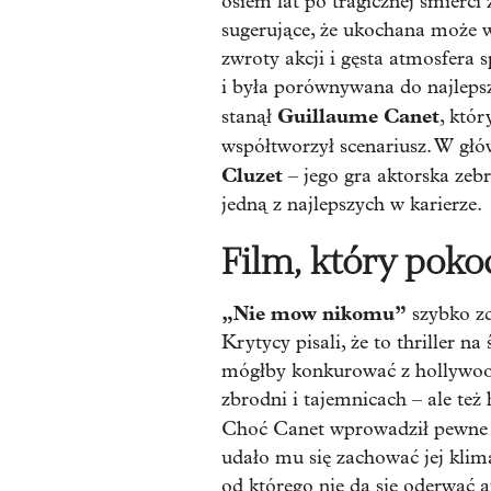
osiem lat po tragicznej śmierc
sugerujące, że ukochana może w
zwroty akcji i gęsta atmosfera 
i była porównywana do najlepsz
Guillaume Canet
stanął
, któr
współtworzył scenariusz. W głów
Cluzet
– jego gra aktorska zebr
jedną z najlepszych w karierze.
Film, który poko
„Nie mow nikomu”
szybko zd
Krytycy pisali, że to thriller
mógłby konkurować z hollywood
zbrodni i tajemnicach – ale też 
Choć Canet wprowadził pewne
udało mu się zachować jej klima
od którego nie da się oderwać a