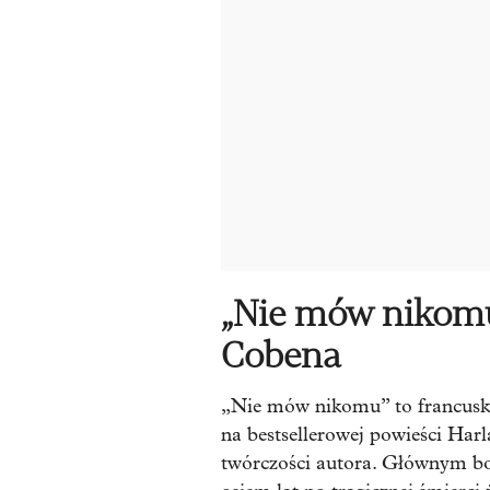
„Nie mów nikomu
Cobena
„Nie mów nikomu” to francuski 
na bestsellerowej powieści Har
twórczości autora. Głównym boh