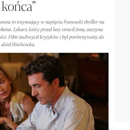
końca”
eta to trzymający w napięciu francuski thriller na
bena. Lekarz, który przed laty stracił żonę, zaczyna
ci. Film zachwycił krytyków i był porównywany do
dzieł Hitchcocka.