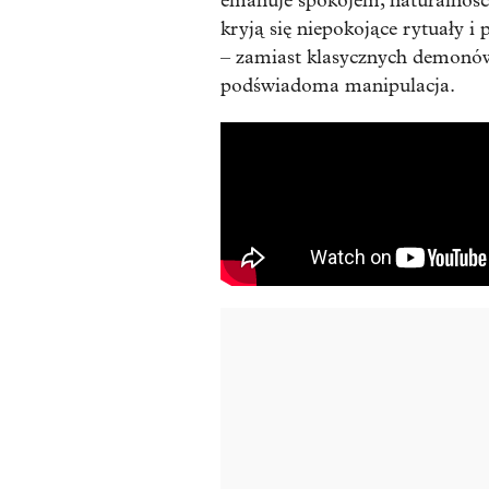
emanuje spokojem, naturalnością
kryją się niepokojące rytuały i 
– zamiast klasycznych demonów,
podświadoma manipulacja.