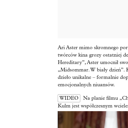
Ari Aster mimo skromnego portf
twórców kina grozy ostatniej de
Hereditary”, Aster umocnił swo
„Midsommar. W biały dzień”. Kr
dzieło unikalne – formalnie do
emocjonalnych niuansów.
WIDEO
Na planie filmu „Ch
Kulm jest współczesnym wciel