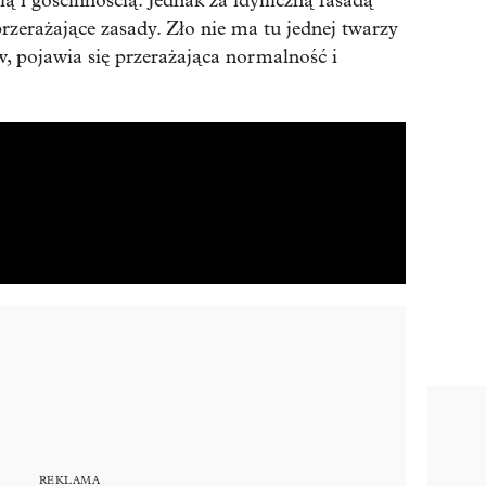
 i gościnnością. Jednak za idylliczną fasadą
przerażające zasady. Zło nie ma tu jednej twarzy
 pojawia się przerażająca normalność i