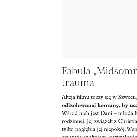
Fabuła „Midsomm
trauma
Akcja filmu toczy się w Szwecji,
odizolowanej komuny, by ucze
Wśród nich jest Dani – młoda k
rodzinnej. Jej związek z Christ
tylko pogłębia jej niepokój. Ws