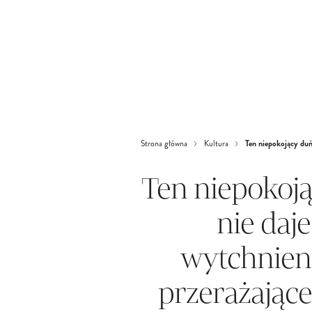
Ten niepokojący duńs
Strona główna
Kultura
Ten niepokoją
nie daj
wytchnieni
przerażając