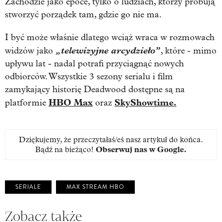
Zachodzie jako epoce, tylko o ludziach, którzy próbują
stworzyć porządek tam, gdzie go nie ma.
I być może właśnie dlatego wciąż wraca w rozmowach
„telewizyjne arcydzieło”
widzów jako
, które - mimo
upływu lat - nadal potrafi przyciągnąć nowych
odbiorców. Wszystkie 3 sezony serialu i film
zamykający historię Deadwood dostępne są na
HBO Max
SkyShowtime.
platformie
oraz
Dziękujemy, że przeczytałaś/eś nasz artykuł do końca.
Bądź na bieżąco!
Obserwuj nas w Google
.
SERIALE
MAX STREAM HBO
Zobacz także