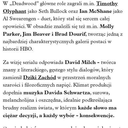
Timothy
W „
Deadwood”
główne role zagrali m.in.
Olyphant
Ian McShane
jako Seth Bullock oraz
jako
Al Swearengen - duet, który stał się sercem całej
Molly
opowieści. W obsadzie znaleźli się też m.in.
Parker
,
Jim Beaver
i
Brad Dourif
, tworząc jedną z
najbardziej charakterystycznych galerii postaci w
historii HBO.
David Milch
-
Za wizję serialu odpowiada
twórca
znany z literackiego, gęstego stylu dialogów, który
Dziki Zachód
zamienił
w przestrzeń moralnych
szarości i filozoficznych napięć. Klimat produkcji
muzyka
Davida Schwartza
dopełnia
, surowa,
melancholijna i oszczędna, idealnie podkreślająca
każde słowo ma
brudny realizm świata, w którym
ciężar decyzji, a każdy wybór - konsekwencje.