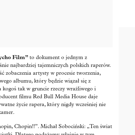
ycho Film”
to dokument o jednym z
śnie najbardziej tajemniczych polskich raperów.
ć zobaczenia artysty w procesie tworzenia,
wego albumu, który będzie wiązał się z
a kogoś tak w gruncie rzeczy wrażliwego i
roducent filmu Red Bull Media House daje
tne życie rapera, który nigdy wcześniej nie
kamer.
opin, Chopin!!”. Michał Sobociński: „Ten świat
yściutki. Dlatego podążamy właśnie w tym