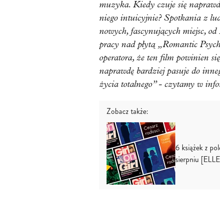
muzyka. Kiedy czuje się naprawd
niego intuicyjnie? Spotkania z l
nowych, fascynujących miejsc, od 
pracy nad płytą „Romantic Psych
operatora, że ten film powinien s
naprawdę bardziej pasuje do inne
życia totalnego” - czytamy w info
Zobacz także:
6 książek z po
sierpniu [E