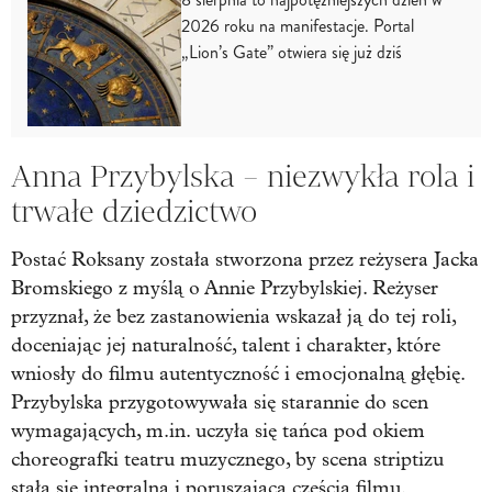
2026 roku na manifestacje. Portal
„Lion’s Gate” otwiera się już dziś
Anna Przybylska – niezwykła rola i
trwałe dziedzictwo
Postać Roksany została stworzona przez reżysera Jacka
Bromskiego z myślą o Annie Przybylskiej. Reżyser
przyznał, że bez zastanowienia wskazał ją do tej roli,
doceniając jej naturalność, talent i charakter, które
wniosły do filmu autentyczność i emocjonalną głębię.
Przybylska przygotowywała się starannie do scen
wymagających, m.in. uczyła się tańca pod okiem
choreografki teatru muzycznego, by scena striptizu
stała się integralną i poruszającą częścią filmu.