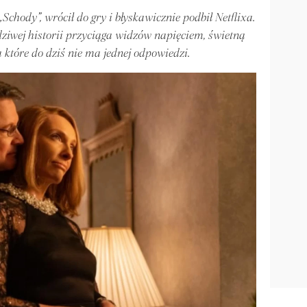
Schody”, wrócił do gry i błyskawicznie podbił Netflixa.
ziwej historii przyciąga widzów napięciem, świetną
 które do dziś nie ma jednej odpowiedzi.