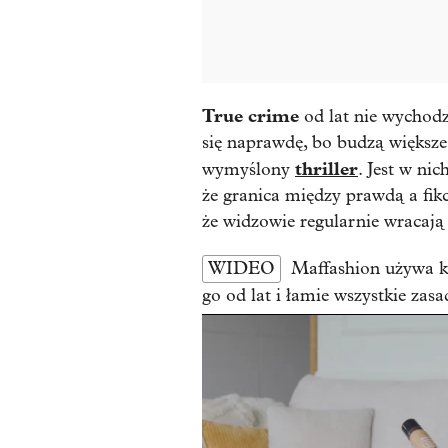
True crime
od lat nie wychodz
się naprawdę, bo budzą większe 
thriller
wymyślony
. Jest w nic
że granica między prawdą a fik
że widzowie regularnie wracają
WIDEO
Maffashion używa k
go od lat i łamie wszystkie zasa