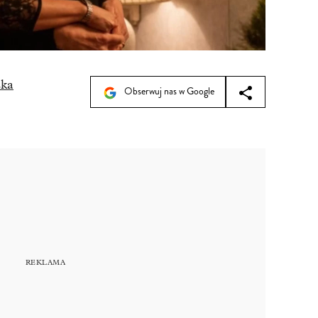
ska
Obserwuj nas w Google
3