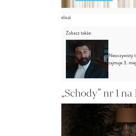
elle.pl
Zobacz także:
Nieoczywisty t
zajmuje 3. mi
„Schody” nr 1 na 