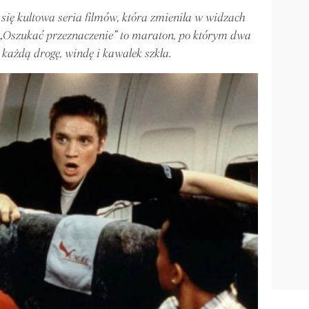
i się kultowa seria filmów, która zmieniła w widzach
 „Oszukać przeznaczenie” to maraton, po którym dwa
 każdą drogę, windę i kawałek szkła.