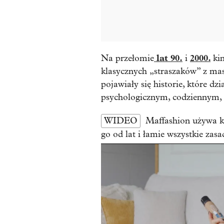
lat 90.
2000.
Na przełomie
i
ki
klasycznych „straszaków” z ma
pojawiały się historie, które dz
psychologicznym, codziennym,
WIDEO
Maffashion używa k
go od lat i łamie wszystkie zasa