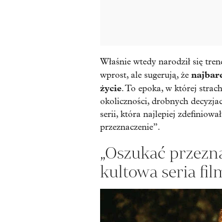
Właśnie wtedy narodził się tren
najbar
wprost, ale sugerują, że
życie
. To epoka, w której stra
okoliczności, drobnych decyzjac
serii, która najlepiej zdefiniowa
przeznaczenie”
.
„Oszukać przezna
kultowa seria fi