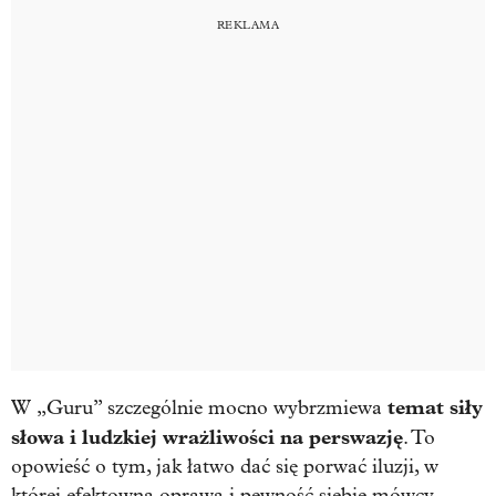
temat siły
W „Guru” szczególnie mocno wybrzmiewa
słowa i ludzkiej wrażliwości na perswazję
. To
opowieść o tym, jak łatwo dać się porwać iluzji, w
której efektowna oprawa i pewność siebie mówcy