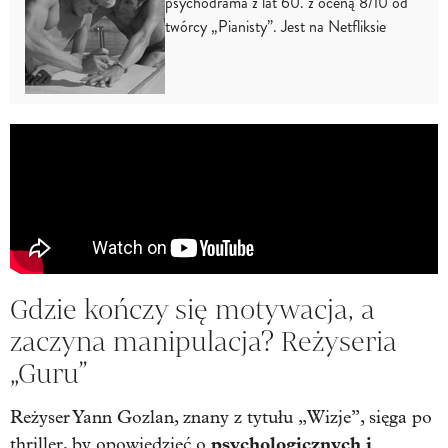
psychodrama z lat 60. z oceną 8/10 od
twórcy „Pianisty”. Jest na Netfliksie
Gdzie kończy się motywacja, a
zaczyna manipulacja? Reżyseria
„Guru”
Reżyser Yann Gozlan, znany z tytułu „Wizje”, sięga po
psychologicznych i
thriller
, by opowiedzieć o