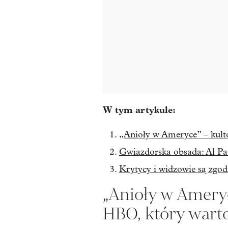
W tym artykule:
„Anioły w Ameryce” – kult
Gwiazdorska obsada: Al P
Krytycy i widzowie są zgod
„Anioły w Ameryc
HBO, który wart