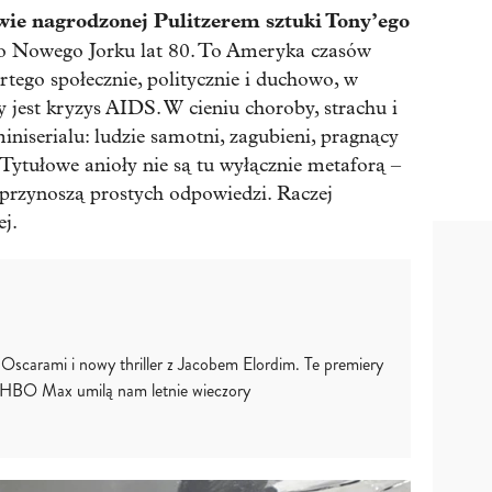
wie nagrodzonej Pulitzerem sztuki Tony’ego
o Nowego Jorku lat 80. To Ameryka czasów
tego społecznie, politycznie i duchowo, w
 jest kryzys AIDS. W cieniu choroby, strachu i
niserialu: ludzie samotni, zagubieni, pragnący
. Tytułowe anioły nie są tu wyłącznie metaforą –
e przynoszą prostych odpowiedzi. Raczej
ej.
 Oscarami i nowy thriller z Jacobem Elordim. Te premiery
 HBO Max umilą nam letnie wieczory