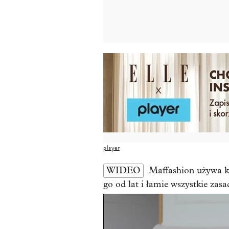
player
WIDEO
Maffashion używa k
go od lat i łamie wszystkie zasa