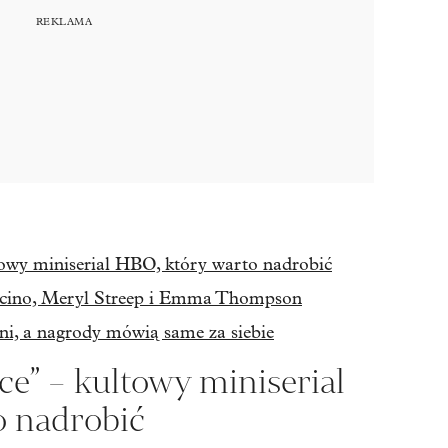
owy miniserial HBO, który warto nadrobić
acino, Meryl Streep i Emma Thompson
ni, a nagrody mówią same za siebie
e” – kultowy miniserial
o nadrobić