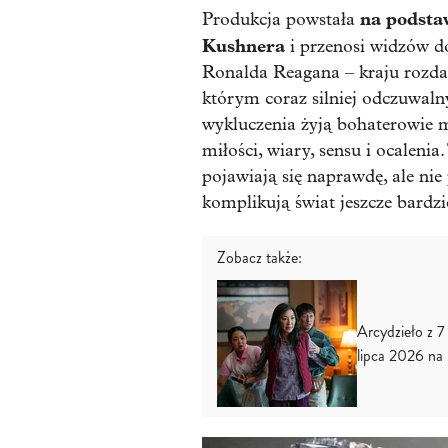
na podsta
Produkcja powstała
Kushnera
i przenosi widzów d
Ronalda Reagana – kraju rozdar
którym coraz silniej odczuwalny
wykluczenia żyją bohaterowie mi
miłości, wiary, sensu i ocalenia
pojawiają się naprawdę, ale ni
komplikują świat jeszcze bardzi
Zobacz także:
Arcydzieło z 7
lipca 2026 na