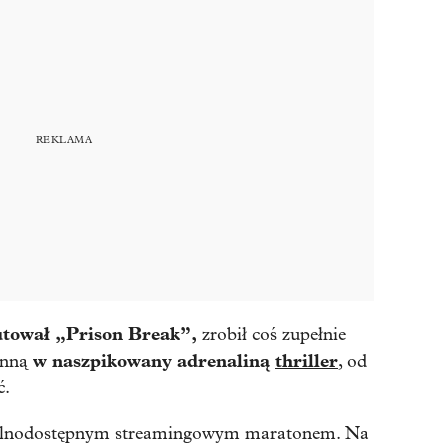
utował „Prison Break”,
zrobił coś zupełnie
w naszpikowany adrenaliną
thriller
ienną
, od
ć.
ogólnodostępnym streamingowym maratonem. Na