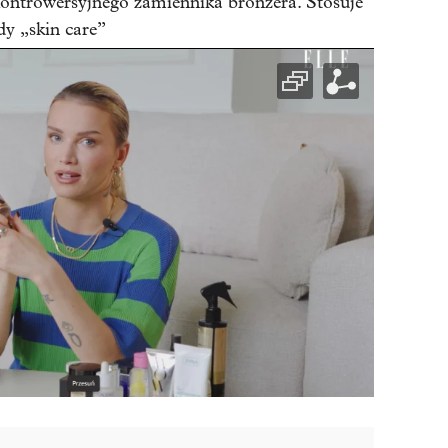
ontrowersyjnego zamiennika bronzera. Stosuje
dy „skin care”