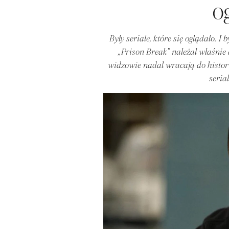
o
Były seriale, które się oglądało. I 
„Prison Break” należał właśnie 
widzowie nadal wracają do histori
serial