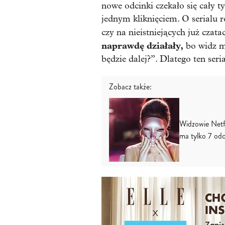
nowe odcinki czekało się cały t
jednym kliknięciem. O serialu 
czy na nieistniejących już czat
naprawdę działały,
bo widz mu
będzie dalej?”. Dlatego ten ser
Zobacz także:
Widzowie Netfl
ma tylko 7 od