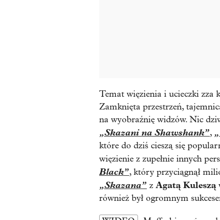
Temat więzienia i ucieczki zza k
Zamknięta przestrzeń, tajemnica
na wyobraźnię widzów. Nic dziw
„
Skazani na Shawshank”
„
,
które do dziś cieszą się popular
więzienie z zupełnie innych per
Black”
, który przyciągnął mil
„
Skazana”
Agatą Kuleszą
z
w
również był ogromnym sukces