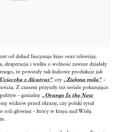
rat od dekad fascynuje kino oraz telewizję.
, desperacja i walka o wolność zawsze działały
nego, że powstały tak kultowe produkcje jak
Ucieczka z Alcatraz”
„
Zielona mila”
czy
-
nością
. Z czasem przyszły też seriale pokazujące
„
Orange Is the New
spektyw - genialny
iony widzów przed ekrany,
czy polski tytuł
 roli głównej - który w kraju nad Wisłą
em.