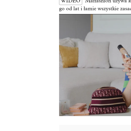
WIDEO
Maffashion używa k
go od lat i łamie wszystkie zasa