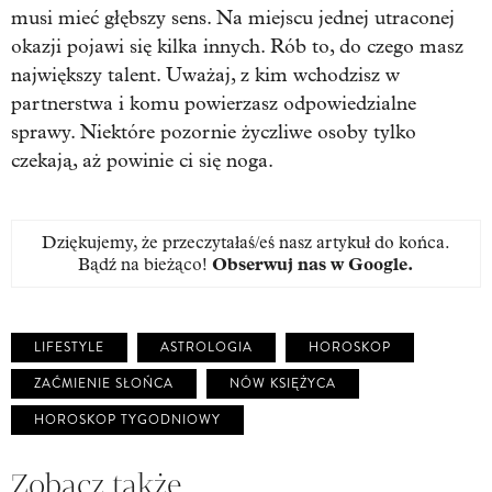
musi mieć głębszy sens. Na miejscu jednej utraconej
okazji pojawi się kilka innych. Rób to, do czego masz
największy talent. Uważaj, z kim wchodzisz w
partnerstwa i komu powierzasz odpowiedzialne
sprawy. Niektóre pozornie życzliwe osoby tylko
czekają, aż powinie ci się noga.
Dziękujemy, że przeczytałaś/eś nasz artykuł do końca.
Bądź na bieżąco!
Obserwuj nas w Google
.
LIFESTYLE
ASTROLOGIA
HOROSKOP
ZAĆMIENIE SŁOŃCA
NÓW KSIĘŻYCA
HOROSKOP TYGODNIOWY
Zobacz także