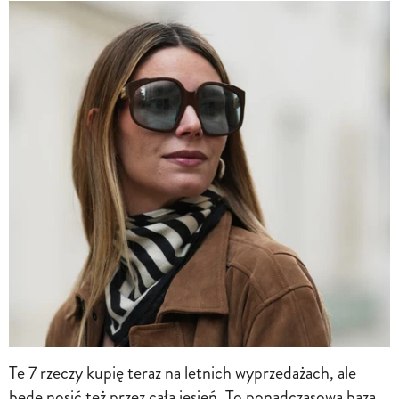
Te 7 rzeczy kupię teraz na letnich wyprzedażach, ale
będę nosić też przez całą jesień. To ponadczasowa baza