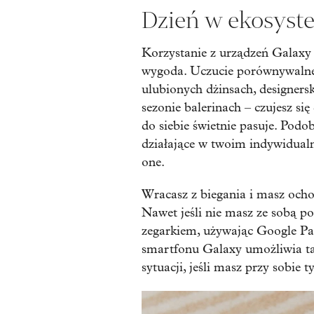
Dzień w ekosyst
Korzystanie z urządzeń Galaxy
wygoda. Uczucie porównywalne
ulubionych dżinsach, designers
sezonie balerinach – czujesz s
do siebie świetnie pasuje. Pod
działające w twoim indywidual
one.
Wracasz z biegania i masz och
Nawet jeśli nie masz ze sobą por
zegarkiem, używając Google Pay
smartfonu Galaxy umożliwia ta
sytuacji, jeśli masz przy sobie 