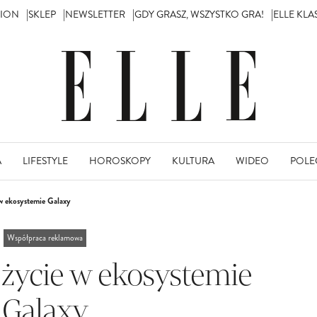
TION
SKLEP
NEWSLETTER
GDY GRASZ, WSZYSTKO GRA!
ELLE KL
A
LIFESTYLE
HOROSKOPY
KULTURA
WIDEO
POLE
w ekosystemie Galaxy
Współpraca reklamowa
życie w ekosystemie
Galaxy