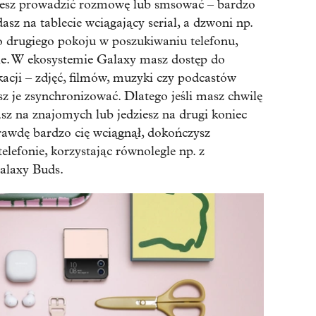
żesz prowadzić rozmowę lub smsować – bardzo
sz na tablecie wciągający serial, a dzwoni np.
do drugiego pokoju w poszukiwaniu telefonu,
cie. W ekosystemie Galaxy masz dostęp do
kacji – zdjęć, filmów, muzyki czy podcastów
z je zsynchronizować. Dlatego jeśli masz chwilę
z na znajomych lub jedziesz na drugi koniec
rawdę bardzo cię wciągnął, dokończysz
elefonie, korzystając równolegle np. z
alaxy Buds.