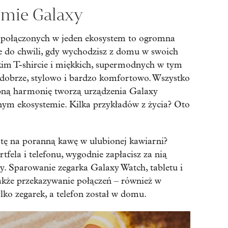
emie Galaxy
 połączonych w jeden ekosystem to ogromna
 do chwili, gdy wychodzisz z domu w swoich
kim T-shircie i miękkich, supermodnych w tym
ię dobrze, stylowo i bardzo komfortowo. Wszystko
obną harmonię tworzą urządzenia Galaxy
nym ekosystemie. Kilka przykładów z życia? Oto
otę na poranną kawę w ulubionej kawiarni?
tfela i telefonu, wygodnie zapłacisz za nią
. Sparowanie zegarka Galaxy Watch, tabletu i
kże przekazywanie połączeń – również w
tylko zegarek, a telefon został w domu.