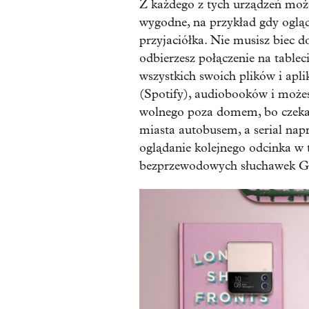
Z każdego z tych urządzeń mo
wygodne, na przykład gdy ogląda
przyjaciółka. Nie musisz biec 
odbierzesz połączenie na table
wszystkich swoich plików i apli
(Spotify), audiobooków i możes
wolnego poza domem, bo czekas
miasta autobusem, a serial nap
oglądanie kolejnego odcinka w t
bezprzewodowych słuchawek G